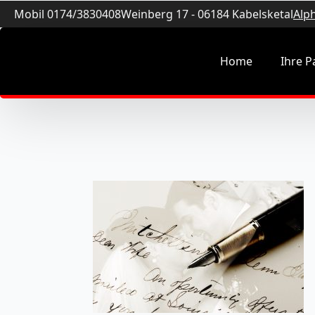
Mobil 0174/3830408
Weinberg 17 - 06184 Kabelsketal
Alp
Home
Ihre P